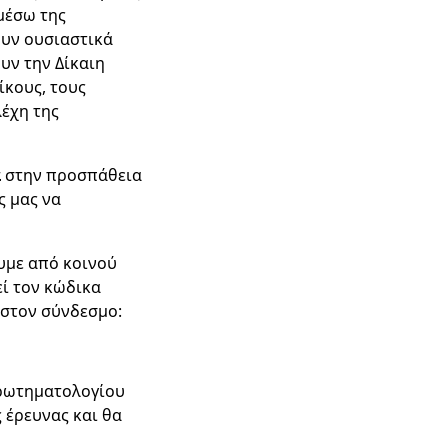
μέσω της
ουν ουσιαστικά
υν την Δίκαιη
ίκους, τους
λέχη της
ά
στην προσπάθεια
ς μας να
υμε από κοινού
εί τον κώδικα
η στον σύνδεσμο:
ρωτηματολογίου
 έρευνας και θα