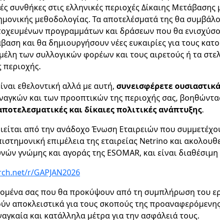
ές συνθήκες στις ελληνικές περιοχές Δίκαιης Μετάβασης 
ημονικής μεθοδολογίας. Τα αποτελέσματά της θα συμβάλ
τοχευμένων προγραμμάτων και δράσεων που θα ενισχύσο
αση και θα δημιουργήσουν νέες ευκαιρίες για τους κατο
 μέλη των συλλογικών φορέων και τους αιρετούς ή τα στε
 περιοχής.
ίναι εθελοντική αλλά με αυτή,
συνεισφέρετε ουσιαστικ
ναγκών και των προοπτικών της περιοχής σας, βοηθώντα
αποτελεσματικές και δίκαιες πολιτικές ανάπτυξης
.
ιείται από την ανάδοχο Ένωση Εταιρειών που συμμετέχο
επιστημονική επιμέλεια της εταιρείας Netrino και ακολουθ
υνών γνώμης και αγοράς της
ESOMAR
, και είναι διαθέσιμ
rch.net/r/GAPJAN2026
ομένα σας που θα προκύψουν από τη συμπλήρωση του ε
ύν αποκλειστικά για τους σκοπούς της προαναφερόμενης
αγκαία και κατάλληλα μέτρα για την ασφάλειά τους.