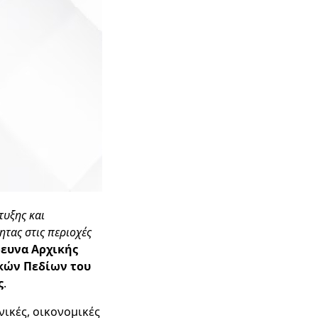
τυξης και
τας στις περιοχές
ευνα Αρχικής
κών Πεδίων του
ς
.
νικές, οικονομικές