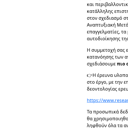
και περιβαλλοντικ
κατάλληλης επιστ
στον σχεδιασμό σ
Αναπτυξιακή Μετάβ
επαγγελματίες, τα
αυτοδιοίκησης της
Η συμμετοχή σας ε
κατανόησης των α
σχεδιάσουμε
πιο 
👉Η έρευνα υλοπο
στο έργο, με την 
δεοντολογίας ερε
https://www.resea
Τα προσωπικά δεδ
θα χρησιμοποιηθο
ληφθούν όλα τα αν