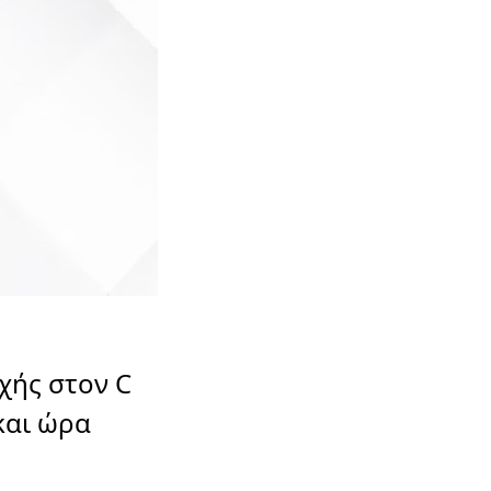
χής στον C
και ώρα